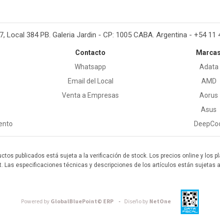
37, Local 384 PB. Galeria Jardin - CP: 1005 CABA. Argentina - +54 11
Contacto
Marca
Whatsapp
Adata
Email del Local
AMD
Venta a Empresas
Aorus
Asus
ento
DeepCo
uctos publicados está sujeta a la verificación de stock. Los precios online y los
t. Las especificaciones técnicas y descripciones de los artículos están sujetas 
Powered by
GlobalBluePoint© ERP -
Diseño by
NetOne