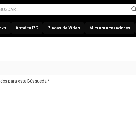
oks
Armá tu PC
Placas de Video
Microprocesadores
ados para esta Búsqueda *