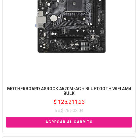
MOTHERBOARD ASROCK A520M-AC + BLUETOOTH WIFI AM4
BULK
$ 125.211,23
6 x $ 26.503,04