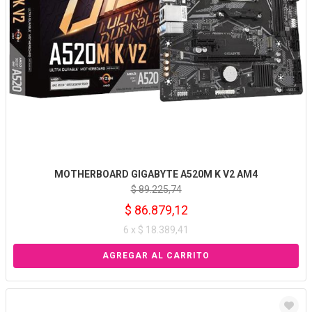
MOTHERBOARD GIGABYTE A520M K V2 AM4
$ 89.225,74
$ 86.879,12
6 x $ 18.389,41