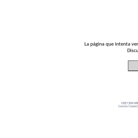
La página que intenta ve
Discu
ERP CRM MRP
Gestión Comerci